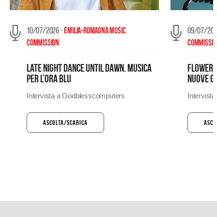
10/07/2026 -
Emilia-Romagna Music
09/07/202
Commission
Commissio
Late Night Dance Until Dawn. Musica
Flowers 
per l’ora blu
Nuove ge
Intervista a Godblesscomputers
Intervist
Ascolta/Scarica
Asco